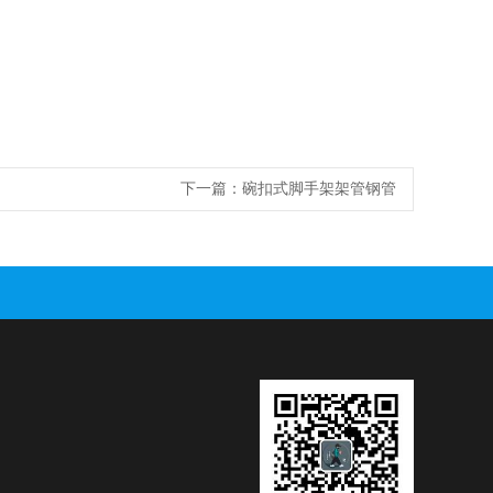
下一篇：
碗扣式脚手架架管钢管